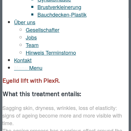
Brustverkleinerung
Bauchdecken-Plastik
Über uns
Gesellschafter
Jobs
Team
Hinweis Terminstorno
Kontakt
Menu
Menu
Eyelid lift with PlexR.
What this treatment entails:
Sagging skin, dryness, wrinkles, loss of elasticity:
signs of ageing become more and more visible with
time.
The ageing process has a serious effect around the