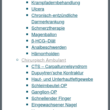
Krampfadernbehandlung
Ulcera
Chronisch-entzündliche
Darmerkrankung
Schmerztherapie
Magenballon
β-HCG–Diät
Analbeschwerden
Hämorrhoiden
Chirurgisch Ambulant
CTS – Carpaltunnelsyndrom
Dupuytren’sche Kontraktur
Haut- und Unterhautfettgewebe
Schleimbeutel-OP
Ganglion-OP
Schnellender Finger
Eingewachsener Nagel