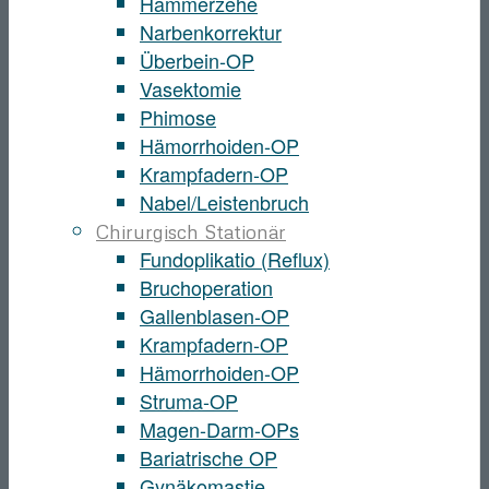
Hammerzehe
Narbenkorrektur
Überbein-OP
Vasektomie
Phimose
Hämorrhoiden-OP
Krampfadern-OP
Nabel/Leistenbruch
Chirurgisch Stationär
Fundoplikatio (Reflux)
Bruchoperation
Gallenblasen-OP
Krampfadern-OP
Hämorrhoiden-OP
Struma-OP
Magen-Darm-OPs
Bariatrische OP
Gynäkomastie