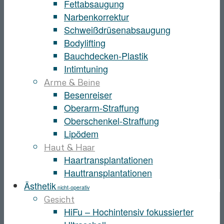
Fettabsaugung
Narbenkorrektur
Schweißdrüsenabsaugung
Bodylifting
Bauchdecken-Plastik
Intimtuning
Arme & Beine
Besenreiser
Oberarm-Straffung
Oberschenkel-Straffung
Lipödem
Haut & Haar
Haartransplantationen
Hauttransplantationen
Ästhetik
nicht-operativ
Gesicht
HiFu – Hochintensiv fokussierter