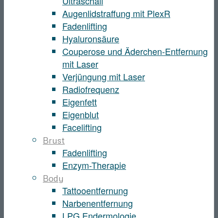
Ultraschall
Augenlidstraffung mit PlexR
Fadenlifting
Hyaluronsäure
Couperose und Äderchen-Entfernung
mit Laser
Verjüngung mit Laser
Radiofrequenz
Eigenfett
Eigenblut
Facelifting
Brust
Fadenlifting
Enzym-Therapie
Body
Tattooentfernung
Narbenentfernung
LPG Endermologie