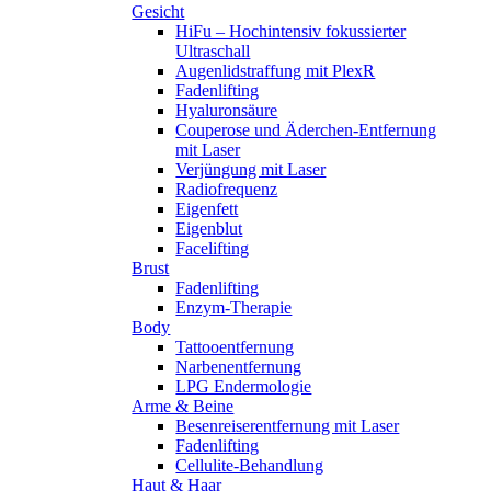
Gesicht
HiFu – Hochintensiv fokussierter
Ultraschall
Augenlidstraffung mit PlexR
Fadenlifting
Hyaluronsäure
Couperose und Äderchen-Entfernung
mit Laser
Verjüngung mit Laser
Radiofrequenz
Eigenfett
Eigenblut
Facelifting
Brust
Fadenlifting
Enzym-Therapie
Body
Tattooentfernung
Narbenentfernung
LPG Endermologie
Arme & Beine
Besenreiserentfernung mit Laser
Fadenlifting
Cellulite-Behandlung
Haut & Haar