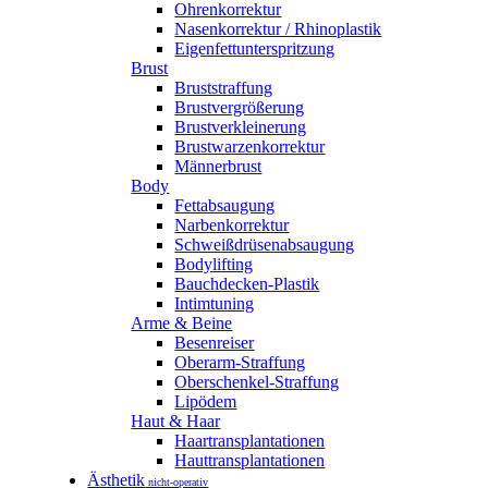
Ohrenkorrektur
Nasenkorrektur / Rhinoplastik
Eigenfettunterspritzung
Brust
Bruststraffung
Brustvergrößerung
Brustverkleinerung
Brustwarzenkorrektur
Männerbrust
Body
Fettabsaugung
Narbenkorrektur
Schweißdrüsenabsaugung
Bodylifting
Bauchdecken-Plastik
Intimtuning
Arme & Beine
Besenreiser
Oberarm-Straffung
Oberschenkel-Straffung
Lipödem
Haut & Haar
Haartransplantationen
Hauttransplantationen
Ästhetik
nicht-operativ