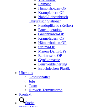
Phimose
Hämorrhoiden-OP
Krampfadern-OP
Nabel/Leistenbruch
Chirurgisch Stationär
Fundoplikatio (Reflux)
Bruchoperation
Gallenblasen-OP
Krampfadern-OP
Hämorrhoiden-OP
Struma-OP
Magen-Darm-OPs
Bariatrische OP
Gynäkomastie
Brustverkleinerung
Bauchdecken-Plastik
Über uns
Gesellschafter
Jobs
Team
Hinweis Terminstorno
Kontakt
Suche