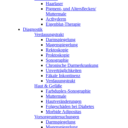
Haarlaser
Pigment- und Altersflecken/
Muttermale
Acthyderm
Eigenblut-Therapie
Diagnostik
Verdauungstrakt
Darmspiegelung
Magenspiegelung
Rektoskopie
Proktoskopie
Sonographie
Chronische Darmerkrankung
Unverträglichkeiten
Fäkale Inkontinenz
Verdauungstrakt
Haut & Gefäße
Farbduplex-Sonographie
Muttermale
Hautveränderungen
Folgeschäden bei Diabetes
Morbide Adipositas
Vorsorgeuntersuchungen
Darmspiegelung
Magenspiegelung