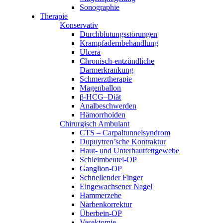
Sonographie
Therapie
Konservativ
Durchblutungsstörungen
Krampfadernbehandlung
Ulcera
Chronisch-entzündliche
Darmerkrankung
Schmerztherapie
Magenballon
β-HCG–Diät
Analbeschwerden
Hämorrhoiden
Chirurgisch Ambulant
CTS – Carpaltunnelsyndrom
Dupuytren’sche Kontraktur
Haut- und Unterhautfettgewebe
Schleimbeutel-OP
Ganglion-OP
Schnellender Finger
Eingewachsener Nagel
Hammerzehe
Narbenkorrektur
Überbein-OP
Vasektomie