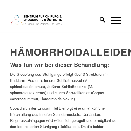
HÄMORRHOIDALLEIDE
Was tun wir bei dieser Behandlung
:
Die Steuerung des Stuhlgangs erfolgt über 3 Strukturen im
Enddarm (
Rectum
): innerer Schließmuskel (
M.
sphincteraniinternus
), äußerer Schließmuskel (
M.
sphincteraniexternus
) und einem Schwellkörper (
Corpus
cavernosumrecti, Hämorrhoidalplexus
).
Sobald sich der Enddarm füllt, erfolgt eine unwillkürliche
Erschlaffung des inneren Schließmuskels. Der äußere
Ringmuskelhingegen wird willentlich geregelt und ermöglicht so
den kontrollierten Stuhlgang (
Defäkation
). Da die beiden