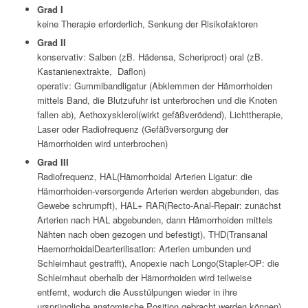
Grad I
keine Therapie erforderlich, Senkung der Risikofaktoren
Grad II
konservativ
: Salben (zB.
Hädensa, Scheriproct
) oral (zB.
Kastanienextrakte,
Daflon
)
operativ:
Gummibandligatur (Abklemmen der Hämorrhoiden
mittels Band, die Blutzufuhr ist unterbrochen und die Knoten
fallen ab),
Aethoxysklerol
(wirkt gefäßverödend), Lichttherapie,
Laser oder Radiofrequenz (Gefäßversorgung der
Hämorrhoiden wird unterbrochen)
Grad III
Radiofrequenz, HAL(Hämorrhoidal Arterien Ligatur: die
Hämorrhoiden-versorgende Arterien werden abgebunden, das
Gewebe schrumpft), HAL+ RAR(Recto-Anal-Repair: zunächst
Arterien nach HAL abgebunden, dann Hämorrhoiden mittels
Nähten nach oben gezogen und befestigt), THD(Transanal
HaemorrhoidalDearterilisation: Arterien umbunden und
Schleimhaut gestrafft), Anopexie nach Longo(Stapler-OP: die
Schleimhaut oberhalb der Hämorrhoiden wird teilweise
entfernt, wodurch die Ausstülpungen wieder in ihre
ursprüngliche anatomische Position gebracht werden können)