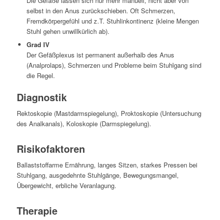
Die Gefäße lassen sich nur mehr manuell, nicht aber von
selbst in den Anus zurückschieben. Oft Schmerzen,
Fremdkörpergefühl und z.T. Stuhlinkontinenz (kleine Mengen
Stuhl gehen unwillkürlich ab).
Grad IV
Der Gefäßplexus ist permanent außerhalb des Anus
(Analprolaps), Schmerzen und Probleme beim Stuhlgang sind
die Regel.
Diagnostik
Rektoskopie (Mastdarmspiegelung), Proktoskopie (Untersuchung
des Analkanals), Koloskopie (Darmspiegelung).
Risikofaktoren
Ballaststoffarme Ernährung, langes Sitzen, starkes Pressen bei
Stuhlgang, ausgedehnte Stuhlgänge, Bewegungsmangel,
Übergewicht, erbliche Veranlagung.
Therapie