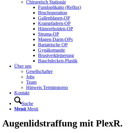
Chirurgisch Stationär
Fundoplikatio (Reflux)
Bruchoperation
Gallenblasen-OP
Krampfadern-OP
Hämorrhoiden-OP
Struma-OP
Magen-Darm-OPs
Bariatrische OP
Gynäkomastie
Brustverkleinerung
Bauchdecken-Plastik
Über uns
Gesellschafter
Jobs
Team
Hinweis Terminstorno
Kontakt
Suche
Menü
Menü
Augenlidstraffung mit PlexR.