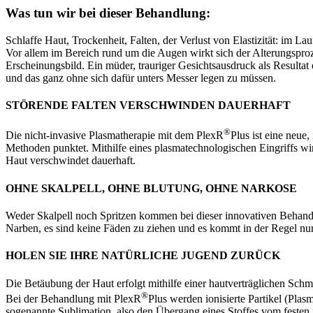
Was tun wir bei dieser Behandlung
:
Schlaffe Haut, Trockenheit, Falten, der Verlust von Elastizität: im L
Vor allem im Bereich rund um die Augen wirkt sich der Alterungsproze
Erscheinungsbild. Ein müder, trauriger Gesichtsausdruck als Resultat
und das ganz ohne sich dafür unters Messer legen zu müssen.
STÖRENDE FALTEN VERSCHWINDEN DAUERHAFT
®
Die nicht-invasive Plasmatherapie mit dem PlexR
Plus ist eine neu
Methoden punktet. Mithilfe eines plasmatechnologischen Eingriffs wir
Haut verschwindet dauerhaft.
OHNE SKALPELL, OHNE BLUTUNG, OHNE NARKOSE
Weder Skalpell noch Spritzen kommen bei dieser innovativen Behandl
Narben, es sind keine Fäden zu ziehen und es kommt in der Regel nur
HOLEN SIE IHRE NATÜRLICHE JUGEND ZURÜCK
Die Betäubung der Haut erfolgt mithilfe einer hautverträglichen Schm
®
Bei der Behandlung mit PlexR
Plus werden ionisierte Partikel (Plas
sogenannte Sublimation, also den Übergang eines Stoffes vom festen in