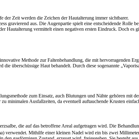
aufe der Zeit werden die Zeichen der Hautalterung immer sichtbarer.
ss gravierend aus. Die Augenpartie spielt eine entscheidende Rolle be
 der Hautalterung vermittelt einen negativen ersten Eindruck. Doch es 
e, innovative Methode zur Faltenbehandlung, die mit hervorragenden E
d die überschüssige Haut behandelt. Durch diese sogenannte „Vaporisati
ungsmethode zum Einsatz, auch Blutungen und Nähte gehören mit der P
 zu minimalen Ausfallzeiten, da eventuell auftauchende Krusten einfach
erzsalbe, die auf das betroffene Areal aufgetragen wird. Die Behandlun
ma) verwendet. Mithilfe einer kleinen Nadel wird ein bis zwei Millimete
 den gasförmigen Zustand, erzeugt wird, freigegeben. Sie besteht aus i