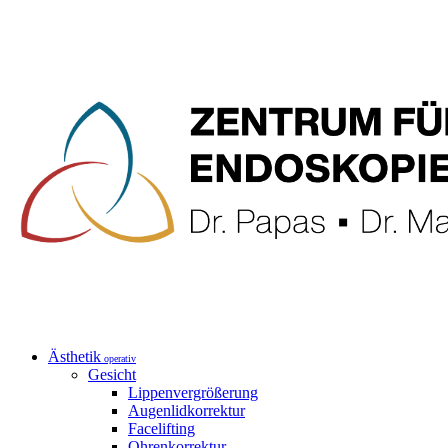
Ästhetik
operativ
Gesicht
Lippenvergrößerung
Augenlidkorrektur
Facelifting
Ohrenkorrektur