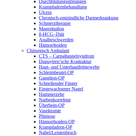
Durchblutungsstörungen
Krampfadernbehandlung
Ulcera
Chronisch-entzündliche Darmerkrankung
Schmerztherapie
Magenballon
β-HCG–Diät
Analbeschwerden
Hämorrhoiden
Chirurgisch Ambulant
CTS – Carpaltunnelsyndrom
Dupuytren’sche Kontraktur
Haut- und Unterhautfettgewebe
Schleimbeutel-OP
Ganglion-OP
Schnellender Finger
Eingewachsener Nagel
Hammerzehe
Narbenkorrektur
Überbein-OP
Vasektomie
Phimose
Hämorrhoiden-OP
Krampfadern-OP
Nabel/Leistenbruch