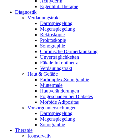
Acthyderm
Eigenblut-Therapie
Diagnostik
Verdauungstrakt
Darmspiegelung
Magenspiegelung
Rektoskopie
Proktoskopie
Sonographie
Chronische Darmerkrankung
Unverträglichkeiten
Fäkale Inkontinenz
Verdauungstrakt
Haut & Gefäße
Farbduplex-Sonographie
Muttermale
Hautveränderungen
Folgeschäden bei Diabetes
Morbide Adipositas
Vorsorgeuntersuchungen
Darmspiegelung
Magenspiegelung
Sonographie
Therapie
Konservativ