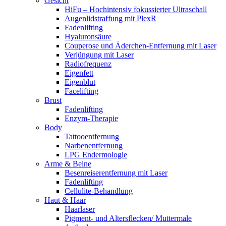
Gesicht
HiFu – Hochintensiv fokussierter Ultraschall
Augenlidstraffung mit PlexR
Fadenlifting
Hyaluronsäure
Couperose und Äderchen-Entfernung mit Laser
Verjüngung mit Laser
Radiofrequenz
Eigenfett
Eigenblut
Facelifting
Brust
Fadenlifting
Enzym-Therapie
Body
Tattooentfernung
Narbenentfernung
LPG Endermologie
Arme & Beine
Besenreiserentfernung mit Laser
Fadenlifting
Cellulite-Behandlung
Haut & Haar
Haarlaser
Pigment- und Altersflecken/ Muttermale