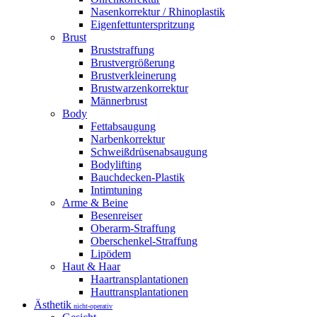
Nasenkorrektur / Rhinoplastik
Eigenfettunterspritzung
Brust
Bruststraffung
Brustvergrößerung
Brustverkleinerung
Brustwarzenkorrektur
Männerbrust
Body
Fettabsaugung
Narbenkorrektur
Schweißdrüsenabsaugung
Bodylifting
Bauchdecken-Plastik
Intimtuning
Arme & Beine
Besenreiser
Oberarm-Straffung
Oberschenkel-Straffung
Lipödem
Haut & Haar
Haartransplantationen
Hauttransplantationen
Ästhetik
nicht-operativ