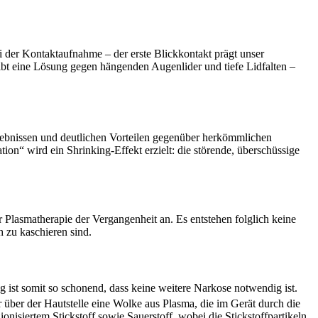
i der Kontaktaufnahme – der erste Blickkontakt prägt unser
gibt eine Lösung gegen hängenden Augenlider und tiefe Lidfalten –
rgebnissen und deutlichen Vorteilen gegenüber herkömmlichen
on“ wird ein Shrinking-Effekt erzielt: die störende, überschüssige
lasmatherapie der Vergangenheit an. Es entstehen folglich keine
 zu kaschieren sind.
g ist somit so schonend, dass keine weitere Narkose notwendig ist.
r über der Hautstelle eine Wolke aus Plasma, die im Gerät durch die
onisiertem Stickstoff sowie Sauerstoff, wobei die Stickstoffpartikeln