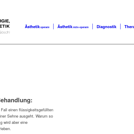
Ästhetik
Ästhetik
Diagnostik
Ther
operativ
nicht-operativ
 Behandlung
:
all einen flüssigkeitsgefüllten
einer Sehne ausgeht. Warum so
ig wird aber eine
ieben.