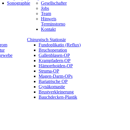
Sonographie
Gesellschafter
Jobs
Team
Hinweis
Terminstorno
Kontakt
Chirurgisch Stationär
drom
Fundoplikatio (Reflux)
tur
Bruchoperation
tgewebe
Gallenblasen-OP
Krampfadern-OP
Hämorrhoiden-OP
Struma-OP
Magen-Darm-OPs
Bariatrische OP
Gynäkomastie
Brustverkleinerung
Bauchdecken-Plastik