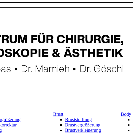
Brust
Body
rgrößerung
Bruststraffung
korrektur
Brustvergrößerung
g
Brustverkleinerung