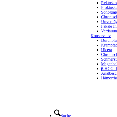
Rektosko
Proktosk
Sonograp
Chronisc
Unverträg
Fäkale In
Verdauun
Konservativ
Durchblu
Krampfad
Ulcera
Chronisc
Schmerzt
Magenbal
β-HCG–D
Analbesc
Hämorrh
Suche