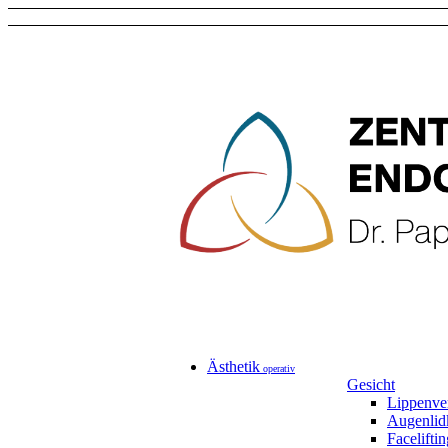
Ästhetik
operativ
Gesicht
Lippenve
Augenlid
Faceliftin