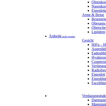
Ohrenkor
Nasenkorr
Eigenfett
Arme & Beine
Besenreis
Oberarm-
Obersche
Lipödem
Ästhetik
nicht-operativ
Gesicht
HiFu – Ho
Augenlids
Fadenlift
Hyaluron
Couperos
Verjüngu
Radiofre
Eigenfett
Eigenblut
Faceliftin
Verdauungstrak
Darmspie
Magenspi