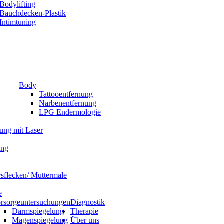
Bodylifting
Bauchdecken-Plastik
Intimtuning
Body
Tattooentfernung
Narbenentfernung
LPG Endermologie
nung mit Laser
ung
rsflecken/ Muttermale
e
rsorgeuntersuchungen
Diagnostik
Darmspiegelung
Therapie
Magenspiegelung
Über uns