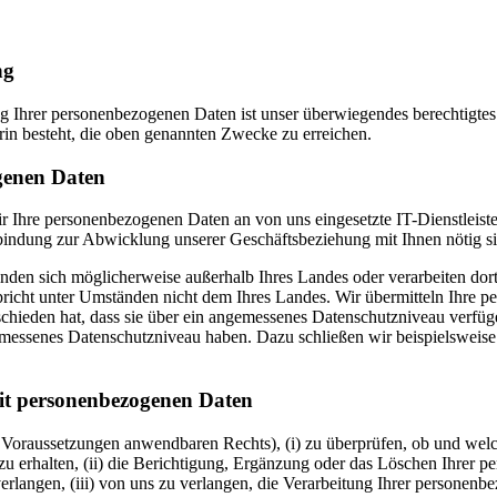
ng
ng Ihrer personenbezogenen Daten ist unser überwiegendes berechtigtes 
in besteht, die oben genannten Zwecke zu erreichen.
genen Daten
Ihre personenbezogenen Daten an von uns eingesetzte IT-Dienstleiste
indung zur Abwicklung unserer Geschäftsbeziehung mit Ihnen nötig si
den sich möglicherweise außerhalb Ihres Landes oder verarbeiten dor
richt unter Umständen nicht dem Ihres Landes. Wir übermitteln Ihre 
chieden hat, dass sie über ein angemessenes Datenschutzniveau verfü
emessenes Datenschutzniveau haben. Dazu schließen wir beispielsweis
t personenbezogenen Daten
en Voraussetzungen anwendbaren Rechts), (i) zu überprüfen, ob und we
u erhalten, (ii) die Berichtigung, Ergänzung oder das Löschen Ihrer p
verlangen, (iii) von uns zu verlangen, die Verarbeitung Ihrer personen