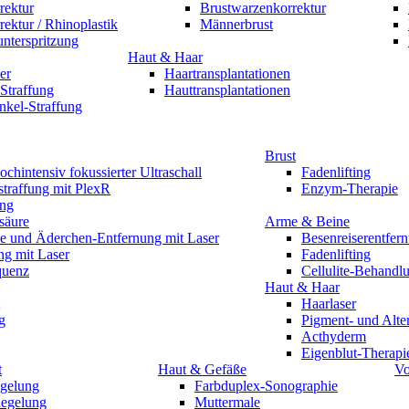
rektur
Brustwarzenkorrektur
ektur / Rhinoplastik
Männerbrust
unterspritzung
Haut & Haar
er
Haartransplantationen
Straffung
Hauttransplantationen
nkel-Straffung
Brust
chintensiv fokussierter Ultraschall
Fadenlifting
traffung mit PlexR
Enzym-Therapie
ing
säure
Arme & Beine
e und Äderchen-Entfernung mit Laser
Besenreiserentfer
ng mit Laser
Fadenlifting
quenz
Cellulite-Behandl
Haut & Haar
Haarlaser
g
Pigment- und Alte
Acthyderm
Eigenblut-Therapi
t
Haut & Gefäße
Vo
gelung
Farbduplex-Sonographie
egelung
Muttermale