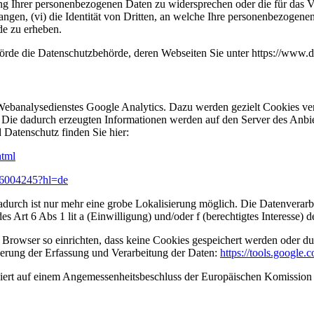
g Ihrer personenbezogenen Daten zu widersprechen oder die für das V
langen, (vi) die Identität von Dritten, an welche Ihre personenbezogen
de zu erheben.
hörde die Datenschutzbehörde, deren Webseiten Sie unter https://www.ds
ebanalysedienstes Google Analytics. Dazu werden gezielt Cookies ve
 Die dadurch erzeugten Informationen werden auf den Server des Anbiet
Datenschutz finden Sie hier:
html
r/6004245?hl=de
urch ist nur mehr eine grobe Lokalisierung möglich. Die Datenverarbei
Art 6 Abs 1 lit a (Einwilligung) und/oder f (berechtigtes Interesse
 Browser so einrichten, dass keine Cookies gespeichert werden oder du
nderung der Erfassung und Verarbeitung der Daten:
https://tools.google
ert auf einem Angemessenheitsbeschluss der Europäischen Komission (