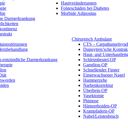
pie
Hautveränderungen
opie
Folgeschäden bei Diabetes
hie
Morbide Adipositas
he Darmerkrankung
lichkeiten
kontinenz
gstrakt
Chirurgisch Ambulant
tungsstörungen
CTS – Carpaltunnelsyn
ernbehandlung
Dupuytren’sche Kontrak
Haut- und Unterhautfet
h-entzündliche Darmerkrankung
Schleimbeutel-OP
herapie
Ganglion-OP
lon
Schnellender Finger
iät
Eingewachsener Nagel
hwerden
Hammerzehe
oiden
Narbenkorrektur
Überbein-OP
Vasektomie
Phimose
Hämorrhoiden-OP
Krampfadern-OP
Nabel/Leistenbruch