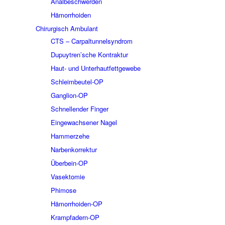
Analbeschwerden
Hämorrhoiden
Chirurgisch Ambulant
CTS – Carpaltunnelsyndrom
Dupuytren’sche Kontraktur
Haut- und Unterhautfettgewebe
Schleimbeutel-OP
Ganglion-OP
Schnellender Finger
Eingewachsener Nagel
Hammerzehe
Narbenkorrektur
Überbein-OP
Vasektomie
Phimose
Hämorrhoiden-OP
Krampfadern-OP