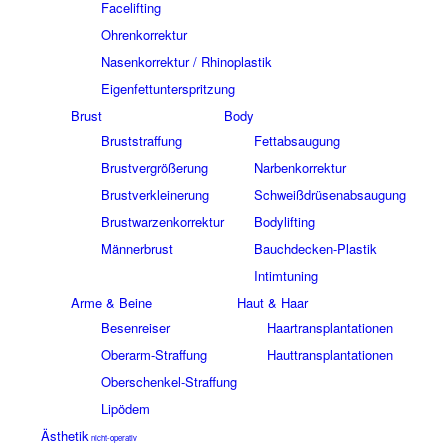
Facelifting
Ohrenkorrektur
Nasenkorrektur / Rhinoplastik
Eigenfettunterspritzung
Brust
Body
Bruststraffung
Fettabsaugung
Brustvergrößerung
Narbenkorrektur
Brustverkleinerung
Schweißdrüsenabsaugung
Brustwarzenkorrektur
Bodylifting
Männerbrust
Bauchdecken-Plastik
Intimtuning
Arme & Beine
Haut & Haar
Besenreiser
Haartransplantationen
Oberarm-Straffung
Hauttransplantationen
Oberschenkel-Straffung
Lipödem
Ästhetik
nicht-operativ