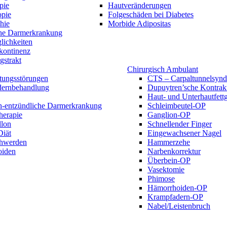
pie
Hautveränderungen
opie
Folgeschäden bei Diabetes
hie
Morbide Adipositas
he Darmerkrankung
lichkeiten
kontinenz
gstrakt
Chirurgisch Ambulant
tungsstörungen
CTS – Carpaltunnelsyn
ernbehandlung
Dupuytren’sche Kontrak
Haut- und Unterhautfet
h-entzündliche Darmerkrankung
Schleimbeutel-OP
herapie
Ganglion-OP
lon
Schnellender Finger
iät
Eingewachsener Nagel
hwerden
Hammerzehe
oiden
Narbenkorrektur
Überbein-OP
Vasektomie
Phimose
Hämorrhoiden-OP
Krampfadern-OP
Nabel/Leistenbruch