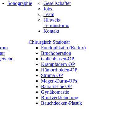
Sonographie
Gesellschafter
Jobs
Team
Hinweis
Terminstorno
Kontakt
Chirurgisch Stationär
drom
Fundoplikatio (Reflux)
tur
Bruchoperation
tgewebe
Gallenblasen-OP
Krampfadern-OP
Hämorrhoiden-OP
Struma-OP
Magen-Darm-OPs
Bariatrische OP
Gynäkomastie
Brustverkleinerung
Bauchdecken-Plastik