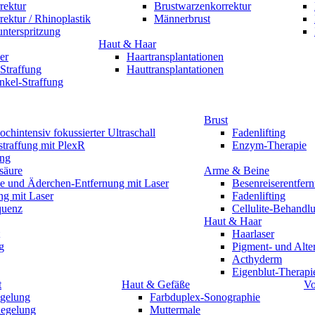
rektur
Brustwarzenkorrektur
ektur / Rhinoplastik
Männerbrust
unterspritzung
Haut & Haar
er
Haartransplantationen
Straffung
Hauttransplantationen
nkel-Straffung
Brust
chintensiv fokussierter Ultraschall
Fadenlifting
traffung mit PlexR
Enzym-Therapie
ing
säure
Arme & Beine
e und Äderchen-Entfernung mit Laser
Besenreiserentfer
ng mit Laser
Fadenlifting
quenz
Cellulite-Behandl
Haut & Haar
Haarlaser
g
Pigment- und Alte
Acthyderm
Eigenblut-Therapi
t
Haut & Gefäße
Vo
gelung
Farbduplex-Sonographie
egelung
Muttermale