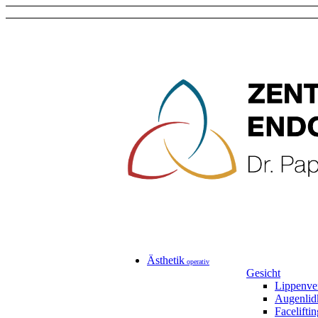
Ästhetik
operativ
Gesicht
Lippenve
Augenlid
Faceliftin