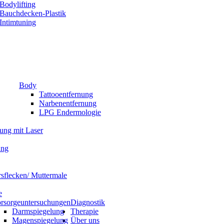
Bodylifting
Bauchdecken-Plastik
Intimtuning
Body
Tattooentfernung
Narbenentfernung
LPG Endermologie
nung mit Laser
ung
rsflecken/ Muttermale
e
rsorgeuntersuchungen
Diagnostik
Darmspiegelung
Therapie
Magenspiegelung
Über uns