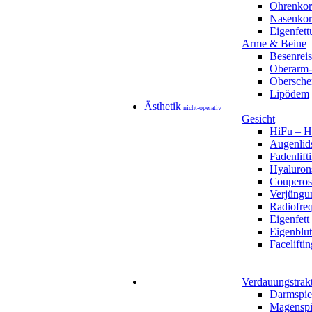
Ohrenkor
Nasenkorr
Eigenfett
Arme & Beine
Besenreis
Oberarm-
Obersche
Lipödem
Ästhetik
nicht-operativ
Gesicht
HiFu – Ho
Augenlids
Fadenlift
Hyaluron
Couperos
Verjüngu
Radiofre
Eigenfett
Eigenblut
Faceliftin
Verdauungstrak
Darmspie
Magenspi