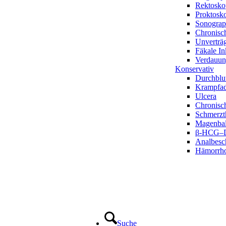
Rektosko
Proktosk
Sonograp
Chronisc
Unverträg
Fäkale In
Verdauun
Konservativ
Durchblu
Krampfad
Ulcera
Chronisc
Schmerzt
Magenbal
β-HCG–D
Analbesc
Hämorrh
Suche