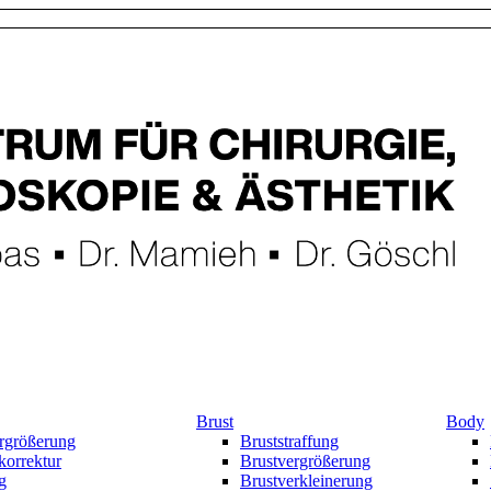
Brust
Body
rgrößerung
Bruststraffung
korrektur
Brustvergrößerung
g
Brustverkleinerung