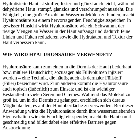
Hydratisierte Haut ist straffer, fester und glänzt auch leicht, während
dehydrierte Haut stumpf, glanzlos und verschrumpelt aussieht. Die
Fähigkeit, eine große Anzahl an Wassermolekülen zu binden, macht
Hyaluronsäure zu einem hervorragenden Feuchtigkeitsspeicher. In
gewisser Hinsicht wirkt Hyaluronsäure wie ein Schwamm, der
riesige Mengen an Wasser in der Haut aufsaugt und dadurch feine
Linien und Falten reduzieren sowie die Hydratation und Textur der
Haut verbessern kann.
WIE WIRD HYALURONSÄURE VERWENDET?
Hyaluronsäure kann zum einen in die Dermis der Haut (Lederhaut
bzw. mittlere Hautschicht) sozusagen als Füllvolumen injiziert
werden – eine Technik, die häufig auch als dermaler Füllstoff
(Filler) bezeichnet wird. Zum anderen kommt die Hyaluronsäure
auch topisch (äußerlich) zum Einsatz und ist ein wichtiger
Bestandteil in vielen Seren und Cremes. Während das Molekül zu
groß ist, um in die Dermis zu gelangen, erschließen sich daraus
Möglichkeiten, es auf der Hautoberfläche zu verwenden. Bei dieser
Anwendung wirkt die Hyaluronsäure durch ihre wasseranziehenden
Eigenschaften wie ein Feuchtigkeitsspender, macht die Haut somit
geschmeidig und bildet dabei eine effektive Barriere gegen
Austrocknung.