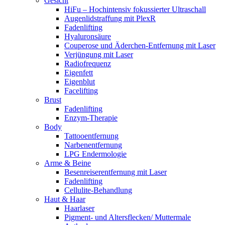
Gesicht
HiFu – Hochintensiv fokussierter Ultraschall
Augenlidstraffung mit PlexR
Fadenlifting
Hyaluronsäure
Couperose und Äderchen-Entfernung mit Laser
Verjüngung mit Laser
Radiofrequenz
Eigenfett
Eigenblut
Facelifting
Brust
Fadenlifting
Enzym-Therapie
Body
Tattooentfernung
Narbenentfernung
LPG Endermologie
Arme & Beine
Besenreiserentfernung mit Laser
Fadenlifting
Cellulite-Behandlung
Haut & Haar
Haarlaser
Pigment- und Altersflecken/ Muttermale