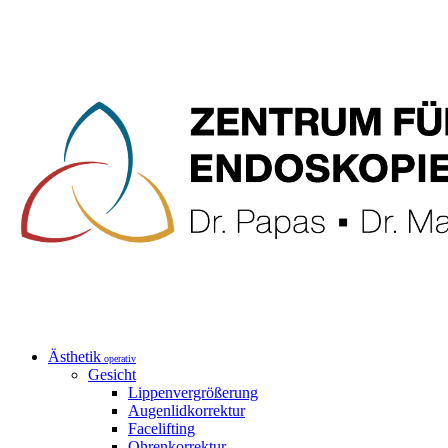
Ästhetik
operativ
Gesicht
Lippenvergrößerung
Augenlidkorrektur
Facelifting
Ohrenkorrektur