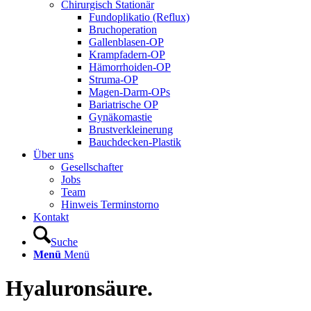
Chirurgisch Stationär
Fundoplikatio (Reflux)
Bruchoperation
Gallenblasen-OP
Krampfadern-OP
Hämorrhoiden-OP
Struma-OP
Magen-Darm-OPs
Bariatrische OP
Gynäkomastie
Brustverkleinerung
Bauchdecken-Plastik
Über uns
Gesellschafter
Jobs
Team
Hinweis Terminstorno
Kontakt
Suche
Menü
Menü
Hyaluronsäure.