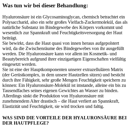
Was tun wir bei dieser Behandlung
:
Hyaluronsäure ist ein Glycosaminoglycan, chemisch betrachtet ein
Polysaccharid, also ein sehr großes Vielfach-Zuckermolekül, das als
natürliche Substanz im Bindegewebe des Körpers vorkommt und
wesentlich zur Spannkraft und Feuchtigkeitsversorgung der Haut
beiträgt.
Sie bewirkt, dass die Haut quasi von innen heraus aufgepolstert
wird, da die Zwischenräume des Bindegewebes von ihr ausgefüllt
werden. Die Hyaluronsäure kann vor allem im Kosmetik- und
Beautybereich aufgrund ihrer einzigartigen Eigenschaften vielfältig
eingesetzt werden.
Sie ist eine der Hauptkomponenten unserer extrazellulären Matrix
(der Gerüstkomplex, in dem unsere Hautzellen sitzen) und besticht
durch ihre Fähigkeit, sehr große Mengen Feuchtigkeit speichern zu
können: Ein Hyaluronsäure-Molekül ist imstande, alleine ein bis zu
Tausendfaches seines eigenen Gewichtes an Wasser zu binden.
Allerdings sinkt die Produktion von Hyaluronsäure mit
zunehmendem Alter drastisch – die Haut verliert an Spannkraft,
Elastizität und Feuchtigkeit, sie wird trocken und faltig.
WAS SIND DIE VORTEILE DER HYALURONSÄURE BEI
DER HAUTPFLEGE?