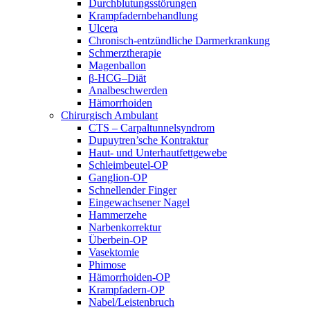
Durchblutungsstörungen
Krampfadernbehandlung
Ulcera
Chronisch-entzündliche Darmerkrankung
Schmerztherapie
Magenballon
β-HCG–Diät
Analbeschwerden
Hämorrhoiden
Chirurgisch Ambulant
CTS – Carpaltunnelsyndrom
Dupuytren’sche Kontraktur
Haut- und Unterhautfettgewebe
Schleimbeutel-OP
Ganglion-OP
Schnellender Finger
Eingewachsener Nagel
Hammerzehe
Narbenkorrektur
Überbein-OP
Vasektomie
Phimose
Hämorrhoiden-OP
Krampfadern-OP
Nabel/Leistenbruch