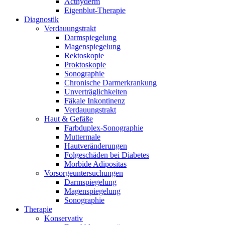
Acthyderm
Eigenblut-Therapie
Diagnostik
Verdauungstrakt
Darmspiegelung
Magenspiegelung
Rektoskopie
Proktoskopie
Sonographie
Chronische Darmerkrankung
Unverträglichkeiten
Fäkale Inkontinenz
Verdauungstrakt
Haut & Gefäße
Farbduplex-Sonographie
Muttermale
Hautveränderungen
Folgeschäden bei Diabetes
Morbide Adipositas
Vorsorgeuntersuchungen
Darmspiegelung
Magenspiegelung
Sonographie
Therapie
Konservativ