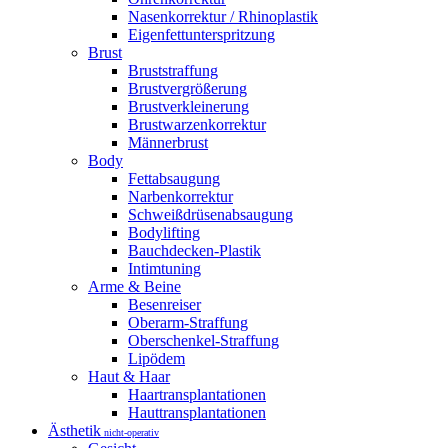
Nasenkorrektur / Rhinoplastik
Eigenfettunterspritzung
Brust
Bruststraffung
Brustvergrößerung
Brustverkleinerung
Brustwarzenkorrektur
Männerbrust
Body
Fettabsaugung
Narbenkorrektur
Schweißdrüsenabsaugung
Bodylifting
Bauchdecken-Plastik
Intimtuning
Arme & Beine
Besenreiser
Oberarm-Straffung
Oberschenkel-Straffung
Lipödem
Haut & Haar
Haartransplantationen
Hauttransplantationen
Ästhetik
nicht-operativ