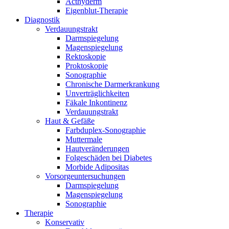
Acthyderm
Eigenblut-Therapie
Diagnostik
Verdauungstrakt
Darmspiegelung
Magenspiegelung
Rektoskopie
Proktoskopie
Sonographie
Chronische Darmerkrankung
Unverträglichkeiten
Fäkale Inkontinenz
Verdauungstrakt
Haut & Gefäße
Farbduplex-Sonographie
Muttermale
Hautveränderungen
Folgeschäden bei Diabetes
Morbide Adipositas
Vorsorgeuntersuchungen
Darmspiegelung
Magenspiegelung
Sonographie
Therapie
Konservativ