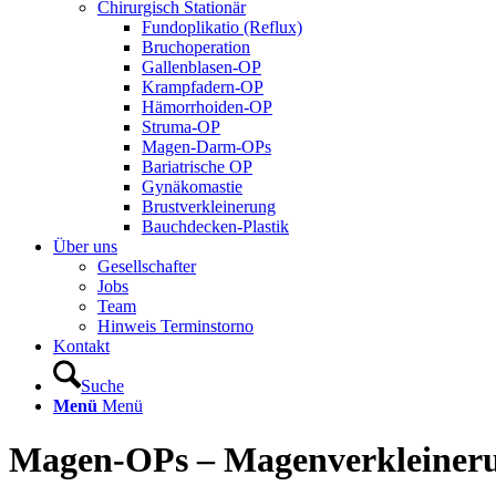
Chirurgisch Stationär
Fundoplikatio (Reflux)
Bruchoperation
Gallenblasen-OP
Krampfadern-OP
Hämorrhoiden-OP
Struma-OP
Magen-Darm-OPs
Bariatrische OP
Gynäkomastie
Brustverkleinerung
Bauchdecken-Plastik
Über uns
Gesellschafter
Jobs
Team
Hinweis Terminstorno
Kontakt
Suche
Menü
Menü
Magen-OPs – Magenverkleiner