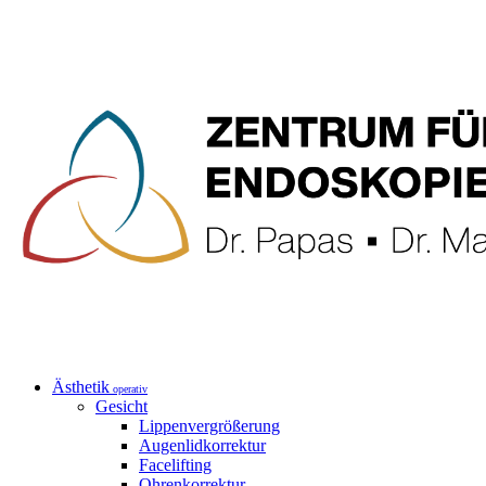
Ästhetik
operativ
Gesicht
Lippenvergrößerung
Augenlidkorrektur
Facelifting
Ohrenkorrektur