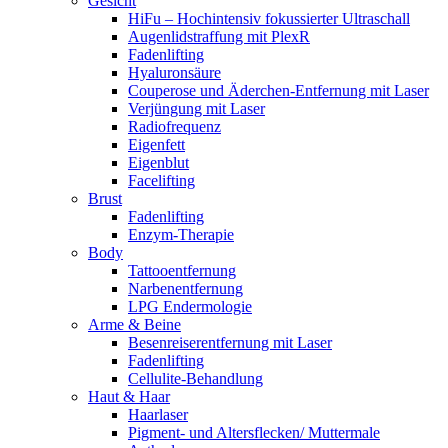
Gesicht
HiFu – Hochintensiv fokussierter Ultraschall
Augenlidstraffung mit PlexR
Fadenlifting
Hyaluronsäure
Couperose und Äderchen-Entfernung mit Laser
Verjüngung mit Laser
Radiofrequenz
Eigenfett
Eigenblut
Facelifting
Brust
Fadenlifting
Enzym-Therapie
Body
Tattooentfernung
Narbenentfernung
LPG Endermologie
Arme & Beine
Besenreiserentfernung mit Laser
Fadenlifting
Cellulite-Behandlung
Haut & Haar
Haarlaser
Pigment- und Altersflecken/ Muttermale