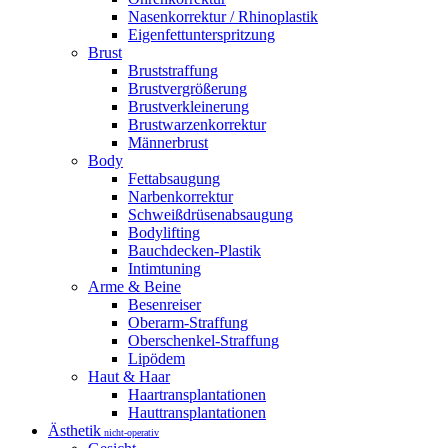
Nasenkorrektur / Rhinoplastik
Eigenfettunterspritzung
Brust
Bruststraffung
Brustvergrößerung
Brustverkleinerung
Brustwarzenkorrektur
Männerbrust
Body
Fettabsaugung
Narbenkorrektur
Schweißdrüsenabsaugung
Bodylifting
Bauchdecken-Plastik
Intimtuning
Arme & Beine
Besenreiser
Oberarm-Straffung
Oberschenkel-Straffung
Lipödem
Haut & Haar
Haartransplantationen
Hauttransplantationen
Ästhetik
nicht-operativ