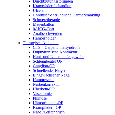
Durchblutungsstörungen
Krampfadernbehandlung
Ulcera
Chronisch-entzündliche Darmerkrankung
Schmerztherapie
Magenballon
β-HCG–Diät
Analbeschwerden
Hämorrhoiden
Chirurgisch Ambulant
CTS – Carpaltunnelsyndrom
Dupuytren’sche Kontraktur
Haut- und Unterhautfettgewebe
Schleimbeutel-OP
Ganglion-OP
Schnellender Finger
Eingewachsener Nagel
Hammerzehe
Narbenkorrektur
Überbein-OP
Vasektomie
Phimose
Hämorrhoiden-OP
Krampfadern-OP
Nabel/Leistenbruch