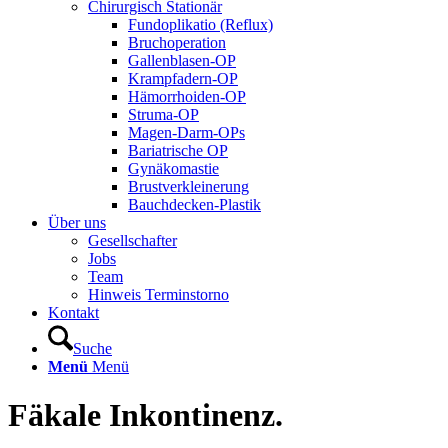
Chirurgisch Stationär
Fundoplikatio (Reflux)
Bruchoperation
Gallenblasen-OP
Krampfadern-OP
Hämorrhoiden-OP
Struma-OP
Magen-Darm-OPs
Bariatrische OP
Gynäkomastie
Brustverkleinerung
Bauchdecken-Plastik
Über uns
Gesellschafter
Jobs
Team
Hinweis Terminstorno
Kontakt
Suche
Menü
Menü
Fäkale Inkontinenz.