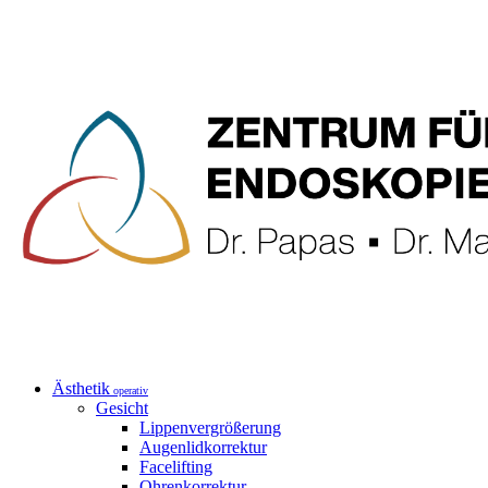
Ästhetik
operativ
Gesicht
Lippenvergrößerung
Augenlidkorrektur
Facelifting
Ohrenkorrektur