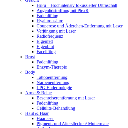
Gesicht
HiFu – Hochintensiv fokussierter Ultraschall
Augenlidstraffung mit PlexR
Fadenlifting
Hyaluronsäure
Couperose und Äderchen-Entfernung mit Laser
Verjüngung mit Laser
Radiofrequenz
Eigenfett
Eigenblut
Facelifting
Brust
Fadenlifting
Enzym-Therapie
Body
Tattooentfernung
Narbenentfernung
LPG Endermologie
Arme & Beine
Besenreiserentfernung mit Laser
Fadenlifting
Cellulite-Behandlung
Haut & Haar
Haarlaser
Pigment- und Altersflecken/ Muttermale