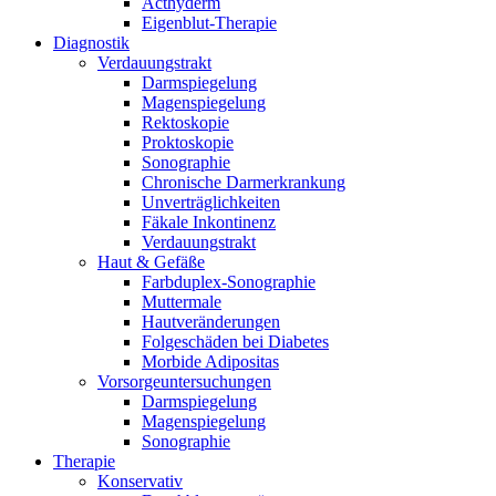
Acthyderm
Eigenblut-Therapie
Diagnostik
Verdauungstrakt
Darmspiegelung
Magenspiegelung
Rektoskopie
Proktoskopie
Sonographie
Chronische Darmerkrankung
Unverträglichkeiten
Fäkale Inkontinenz
Verdauungstrakt
Haut & Gefäße
Farbduplex-Sonographie
Muttermale
Hautveränderungen
Folgeschäden bei Diabetes
Morbide Adipositas
Vorsorgeuntersuchungen
Darmspiegelung
Magenspiegelung
Sonographie
Therapie
Konservativ