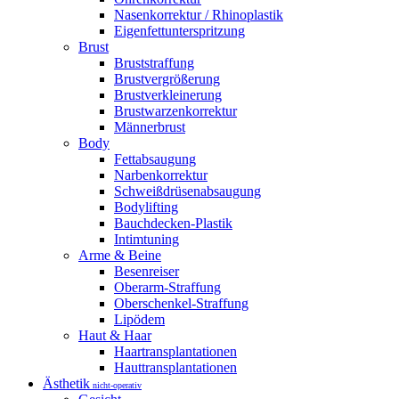
Nasenkorrektur / Rhinoplastik
Eigenfettunterspritzung
Brust
Bruststraffung
Brustvergrößerung
Brustverkleinerung
Brustwarzenkorrektur
Männerbrust
Body
Fettabsaugung
Narbenkorrektur
Schweißdrüsenabsaugung
Bodylifting
Bauchdecken-Plastik
Intimtuning
Arme & Beine
Besenreiser
Oberarm-Straffung
Oberschenkel-Straffung
Lipödem
Haut & Haar
Haartransplantationen
Hauttransplantationen
Ästhetik
nicht-operativ