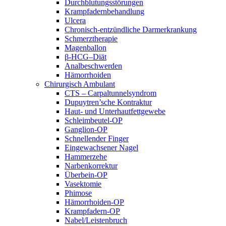
Durchblutungsstörungen
Krampfadernbehandlung
Ulcera
Chronisch-entzündliche Darmerkrankung
Schmerztherapie
Magenballon
β-HCG–Diät
Analbeschwerden
Hämorrhoiden
Chirurgisch Ambulant
CTS – Carpaltunnelsyndrom
Dupuytren’sche Kontraktur
Haut- und Unterhautfettgewebe
Schleimbeutel-OP
Ganglion-OP
Schnellender Finger
Eingewachsener Nagel
Hammerzehe
Narbenkorrektur
Überbein-OP
Vasektomie
Phimose
Hämorrhoiden-OP
Krampfadern-OP
Nabel/Leistenbruch