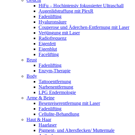
Gesicht
HiFu – Hochintensiv fokussierter Ultraschall
Augenlidstraffung mit PlexR
Fadenlifting
Hyaluronsäure
Couperose und Äderchen-Entfernung mit Laser
Verjüngung mit Laser
Radiofrequenz
Eigenfett
Eigenblut
Facelifting
Brust
Fadenlifting
Enzym-Therapie
Body
Tattooentfernung
Narbenentfernung
LPG Endermologie
Arme & Beine
Besenreiserentfernung mit Laser
Fadenlifting
Cellulite-Behandlung
Haut & Haar
Haarlaser
Pigment- und Altersflecken/ Muttermale