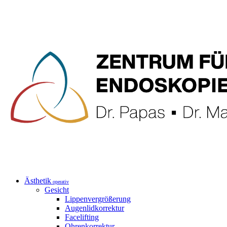
Ästhetik
operativ
Gesicht
Lippenvergrößerung
Augenlidkorrektur
Facelifting
Ohrenkorrektur