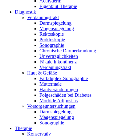
Acthyderm
Eigenblut-Therapie
Diagnostik
Verdauungstrakt
Darmspiegelung
Magenspiegelung
Rektoskopie
Proktoskopie
Sonographie
Chronische Darmerkrankung
Unverträglichkeiten
Fäkale Inkontinenz
Verdauungstrakt
Haut & Gefäße
Farbduplex-Sonographie
Muttermale
Hautveränderungen
Folgeschäden bei Diabetes
Morbide Adipositas
Vorsorgeuntersuchungen
Darmspiegelung
Magenspiegelung
Sonographie
Therapie
Konservativ