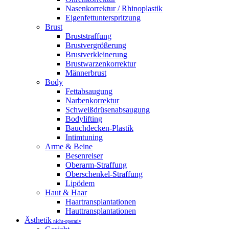
Nasenkorrektur / Rhinoplastik
Eigenfettunterspritzung
Brust
Bruststraffung
Brustvergrößerung
Brustverkleinerung
Brustwarzenkorrektur
Männerbrust
Body
Fettabsaugung
Narbenkorrektur
Schweißdrüsenabsaugung
Bodylifting
Bauchdecken-Plastik
Intimtuning
Arme & Beine
Besenreiser
Oberarm-Straffung
Oberschenkel-Straffung
Lipödem
Haut & Haar
Haartransplantationen
Hauttransplantationen
Ästhetik
nicht-operativ