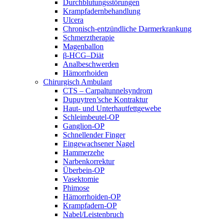
Durchblutungsstörungen
Krampfadernbehandlung
Ulcera
Chronisch-entzündliche Darmerkrankung
Schmerztherapie
Magenballon
β-HCG–Diät
Analbeschwerden
Hämorrhoiden
Chirurgisch Ambulant
CTS – Carpaltunnelsyndrom
Dupuytren’sche Kontraktur
Haut- und Unterhautfettgewebe
Schleimbeutel-OP
Ganglion-OP
Schnellender Finger
Eingewachsener Nagel
Hammerzehe
Narbenkorrektur
Überbein-OP
Vasektomie
Phimose
Hämorrhoiden-OP
Krampfadern-OP
Nabel/Leistenbruch