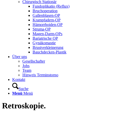
Chirurgisch Stationär
Fundoplikatio (Reflux)
Bruchoperation
Gallenblasen-OP
Krampfadern-OP
Hämorrhoiden-OP
Struma-OP
Magen-Darm-OPs
Bariatrische OP
Gynäkomastie
Brustverkleinerung
Bauchdecken-Plastik
Über uns
Gesellschafter
Jobs
Team
Hinweis Terminstorno
Kontakt
Suche
Menü
Menü
Retroskopie.