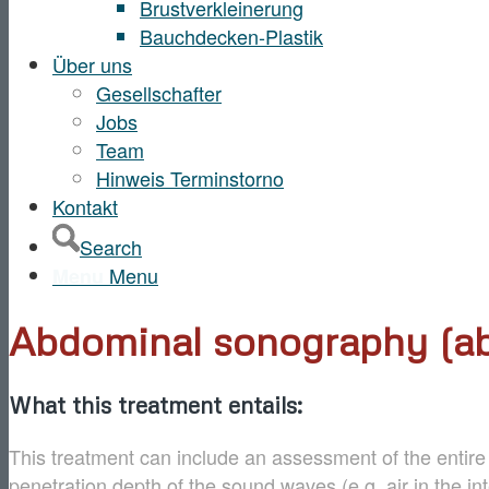
Brustverkleinerung
Bauchdecken-Plastik
Über uns
Gesellschafter
Jobs
Team
Hinweis Terminstorno
Kontakt
Search
Menu
Menu
Abdominal sonography (ab
What this treatment entails:
This treatment can include an assessment of the entire
penetration depth of the sound waves (e.g. air in the intes