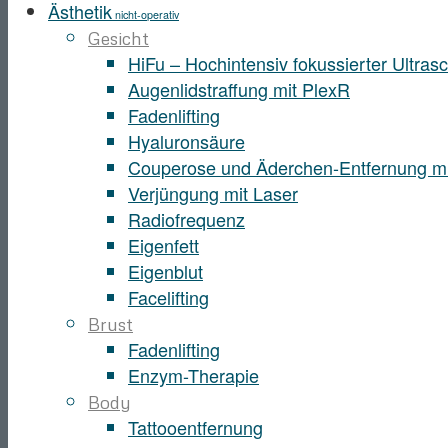
Ästhetik
nicht-operativ
Gesicht
HiFu – Hochintensiv fokussierter Ultrasc
Augenlidstraffung mit PlexR
Fadenlifting
Hyaluronsäure
Couperose und Äderchen-Entfernung mi
Verjüngung mit Laser
Radiofrequenz
Eigenfett
Eigenblut
Facelifting
Brust
Fadenlifting
Enzym-Therapie
Body
Tattooentfernung