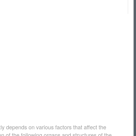
y depends on various factors that affect the
tion of the following organs and structures of the