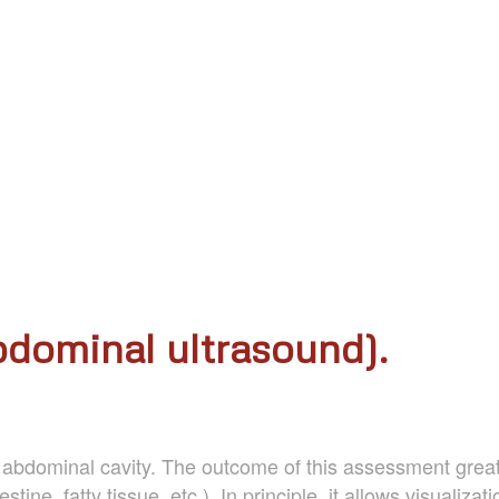
dominal ultrasound).
 abdominal cavity. The outcome of this assessment greatl
tine, fatty tissue, etc.). In principle, it allows visualiza