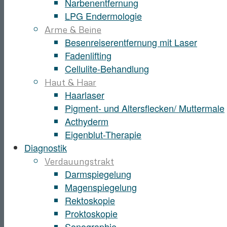
Narbenentfernung
LPG Endermologie
Arme & Beine
Besenreiserentfernung mit Laser
Fadenlifting
Cellulite-Behandlung
Haut & Haar
Haarlaser
Pigment- und Altersflecken/ Muttermale
Acthyderm
Eigenblut-Therapie
Diagnostik
Verdauungstrakt
Darmspiegelung
Magenspiegelung
Rektoskopie
Proktoskopie
Sonographie