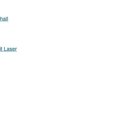
hall
t Laser