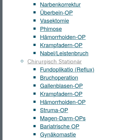
Narbenkorrektur
Überbein-OP
Vasektomie
Phimose
Hämorrhoiden-OP
Krampfadern-OP
Nabel/Leistenbruch
Chirurgisch Stationär
Fundoplikatio (Reflux)
Bruchoperation
Gallenblasen-OP
Krampfadern-OP
Hämorrhoiden-OP
Struma-OP
Magen-Darm-OPs
Bariatrische OP
Gynäkomastie