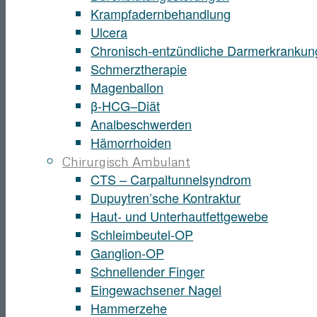
Krampfadernbehandlung
Ulcera
Chronisch-entzündliche Darmerkrankun
Schmerztherapie
Magenballon
β-HCG–Diät
Analbeschwerden
Hämorrhoiden
Chirurgisch Ambulant
CTS – Carpaltunnelsyndrom
Dupuytren’sche Kontraktur
Haut- und Unterhautfettgewebe
Schleimbeutel-OP
Ganglion-OP
Schnellender Finger
Eingewachsener Nagel
Hammerzehe