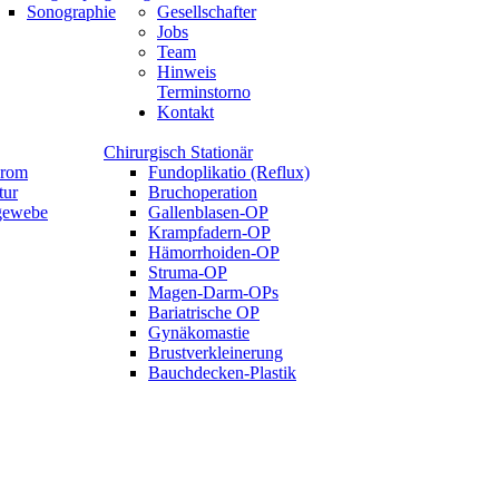
Sonographie
Gesellschafter
Jobs
Team
Hinweis
Terminstorno
Kontakt
Chirurgisch Stationär
drom
Fundoplikatio (Reflux)
tur
Bruchoperation
tgewebe
Gallenblasen-OP
Krampfadern-OP
Hämorrhoiden-OP
Struma-OP
Magen-Darm-OPs
Bariatrische OP
Gynäkomastie
Brustverkleinerung
Bauchdecken-Plastik