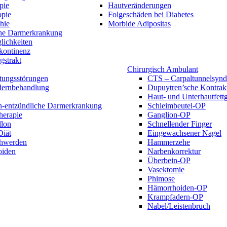
pie
Hautveränderungen
opie
Folgeschäden bei Diabetes
hie
Morbide Adipositas
he Darmerkrankung
lichkeiten
kontinenz
gstrakt
Chirurgisch Ambulant
tungsstörungen
CTS – Carpaltunnelsyn
ernbehandlung
Dupuytren’sche Kontrak
Haut- und Unterhautfet
h-entzündliche Darmerkrankung
Schleimbeutel-OP
herapie
Ganglion-OP
lon
Schnellender Finger
iät
Eingewachsener Nagel
hwerden
Hammerzehe
oiden
Narbenkorrektur
Überbein-OP
Vasektomie
Phimose
Hämorrhoiden-OP
Krampfadern-OP
Nabel/Leistenbruch