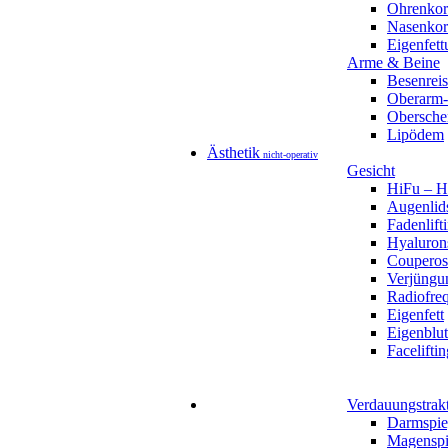
Ohrenkor
Nasenkorr
Eigenfett
Arme & Beine
Besenreis
Oberarm-
Obersche
Lipödem
Ästhetik
nicht-operativ
Gesicht
HiFu – Ho
Augenlids
Fadenlift
Hyaluron
Couperos
Verjüngu
Radiofre
Eigenfett
Eigenblut
Faceliftin
Verdauungstrak
Darmspie
Magenspi