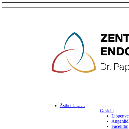
Ästhetik
operativ
Gesicht
Lippenve
Augenlid
Faceliftin