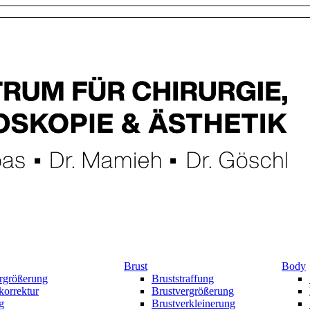
Brust
Body
rgrößerung
Bruststraffung
korrektur
Brustvergrößerung
g
Brustverkleinerung