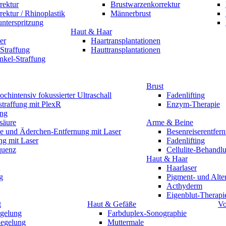
rektur
Brustwarzenkorrektur
ektur / Rhinoplastik
Männerbrust
unterspritzung
Haut & Haar
er
Haartransplantationen
Straffung
Hauttransplantationen
nkel-Straffung
Brust
chintensiv fokussierter Ultraschall
Fadenlifting
traffung mit PlexR
Enzym-Therapie
ing
säure
Arme & Beine
e und Äderchen-Entfernung mit Laser
Besenreiserentfer
ng mit Laser
Fadenlifting
quenz
Cellulite-Behandl
Haut & Haar
Haarlaser
g
Pigment- und Alte
Acthyderm
Eigenblut-Therapi
t
Haut & Gefäße
Vo
gelung
Farbduplex-Sonographie
egelung
Muttermale