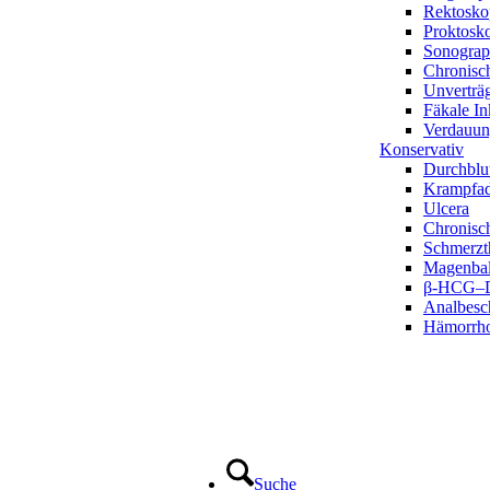
Rektosko
Proktosk
Sonograp
Chronisc
Unverträg
Fäkale In
Verdauun
Konservativ
Durchblu
Krampfad
Ulcera
Chronisc
Schmerzt
Magenbal
β-HCG–D
Analbesc
Hämorrh
Suche