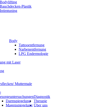
Bodylifting
Bauchdecken-Plastik
Intimtuning
Body
Tattooentfernung
Narbenentfernung
LPG Endermologie
nung mit Laser
ung
rsflecken/ Muttermale
e
rsorgeuntersuchungen
Diagnostik
Darmspiegelung
Therapie
Magenspiegelung
Über uns