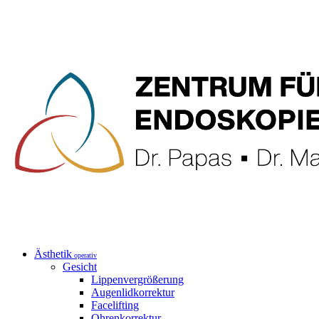
Ästhetik
operativ
Gesicht
Lippenvergrößerung
Augenlidkorrektur
Facelifting
Ohrenkorrektur