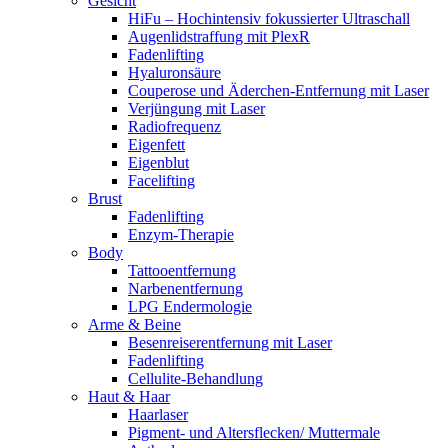
Gesicht
HiFu – Hochintensiv fokussierter Ultraschall
Augenlidstraffung mit PlexR
Fadenlifting
Hyaluronsäure
Couperose und Äderchen-Entfernung mit Laser
Verjüngung mit Laser
Radiofrequenz
Eigenfett
Eigenblut
Facelifting
Brust
Fadenlifting
Enzym-Therapie
Body
Tattooentfernung
Narbenentfernung
LPG Endermologie
Arme & Beine
Besenreiserentfernung mit Laser
Fadenlifting
Cellulite-Behandlung
Haut & Haar
Haarlaser
Pigment- und Altersflecken/ Muttermale