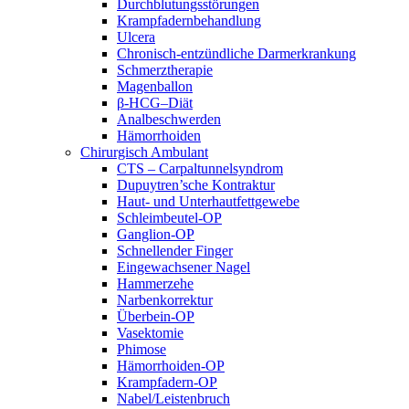
Durchblutungsstörungen
Krampfadernbehandlung
Ulcera
Chronisch-entzündliche Darmerkrankung
Schmerztherapie
Magenballon
β-HCG–Diät
Analbeschwerden
Hämorrhoiden
Chirurgisch Ambulant
CTS – Carpaltunnelsyndrom
Dupuytren’sche Kontraktur
Haut- und Unterhautfettgewebe
Schleimbeutel-OP
Ganglion-OP
Schnellender Finger
Eingewachsener Nagel
Hammerzehe
Narbenkorrektur
Überbein-OP
Vasektomie
Phimose
Hämorrhoiden-OP
Krampfadern-OP
Nabel/Leistenbruch