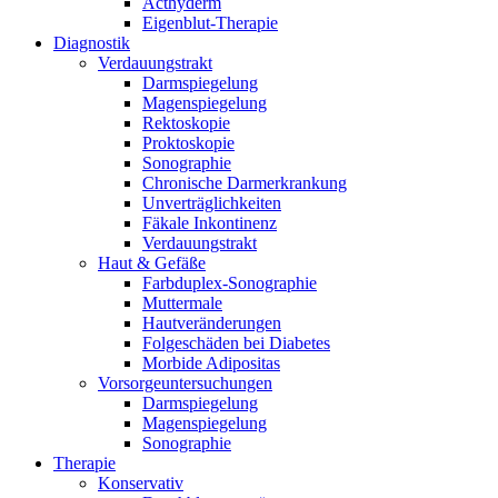
Acthyderm
Eigenblut-Therapie
Diagnostik
Verdauungstrakt
Darmspiegelung
Magenspiegelung
Rektoskopie
Proktoskopie
Sonographie
Chronische Darmerkrankung
Unverträglichkeiten
Fäkale Inkontinenz
Verdauungstrakt
Haut & Gefäße
Farbduplex-Sonographie
Muttermale
Hautveränderungen
Folgeschäden bei Diabetes
Morbide Adipositas
Vorsorgeuntersuchungen
Darmspiegelung
Magenspiegelung
Sonographie
Therapie
Konservativ