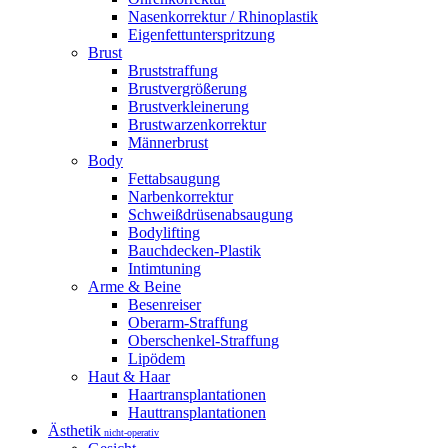
Nasenkorrektur / Rhinoplastik
Eigenfettunterspritzung
Brust
Bruststraffung
Brustvergrößerung
Brustverkleinerung
Brustwarzenkorrektur
Männerbrust
Body
Fettabsaugung
Narbenkorrektur
Schweißdrüsenabsaugung
Bodylifting
Bauchdecken-Plastik
Intimtuning
Arme & Beine
Besenreiser
Oberarm-Straffung
Oberschenkel-Straffung
Lipödem
Haut & Haar
Haartransplantationen
Hauttransplantationen
Ästhetik
nicht-operativ