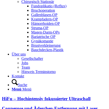
Chirurgisch Stationär
Fundoplikatio (Reflux)
Bruchoperation
Gallenblasen-OP
Krampfadern-OP
Hämorrhoiden-OP
Struma-OP
Magen-Darm-OPs
Bariatrische OP
Gynäkomastie
Brustverkleinerung
Bauchdecken-Plastik
Über uns
Gesellschafter
Jobs
Team
Hinweis Terminstorno
Kontakt
Suche
Menü
Menü
HiFu – Hochintensiv fokussierter Ultraschall
Couperose und Äderchen-Entfernung mit Laser